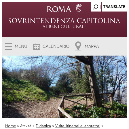
MENU
CALENDARIO
MAPPA
Home
»
Attività
»
Didattica
»
Visite, itinerari e laboratori
»