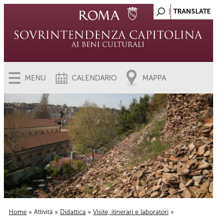
MENU
CALENDARIO
MAPPA
Home
»
Attività
»
Didattica
»
Visite, itinerari e laboratori
»