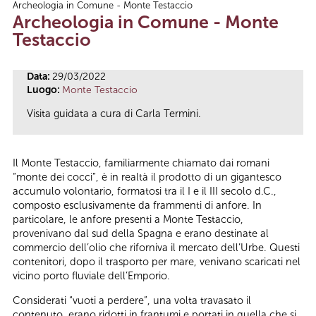
Archeologia in Comune - Monte Testaccio
Tu sei qui
Archeologia in Comune - Monte
Testaccio
Data:
29/03/2022
Luogo:
Monte Testaccio
Visita guidata a cura di Carla Termini.
Il Monte Testaccio, familiarmente chiamato dai romani
“monte dei cocci”, è in realtà il prodotto di un gigantesco
accumulo volontario, formatosi tra il I e il III secolo d.C.,
composto esclusivamente da frammenti di anfore. In
particolare, le anfore presenti a Monte Testaccio,
provenivano dal sud della Spagna e erano destinate al
commercio dell’olio che riforniva il mercato dell’Urbe. Questi
contenitori, dopo il trasporto per mare, venivano scaricati nel
vicino porto fluviale dell’Emporio.
Considerati “vuoti a perdere”, una volta travasato il
contenuto, erano ridotti in frantumi e portati in quella che si