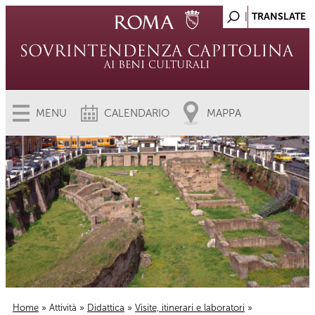
MENU
CALENDARIO
MAPPA
Home
»
Attività
»
Didattica
»
Visite, itinerari e laboratori
»