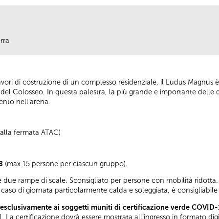
rra
vori di costruzione di un complesso residenziale, il Ludus Magnus è
o del Colosseo. In questa palestra, la più grande e importante delle q
nto nell’arena.
i alla fermata ATAC)
8
(max 15 persone per ciascun gruppo).
 due rampe di scale. Sconsigliato per persone con mobilità ridotta. 
caso di giornata particolarmente calda e soleggiata, è consigliabile
esclusivamente ai soggetti muniti di certificazione verde COVID-
. La certificazione dovrà essere mostrata all’ingresso in formato di