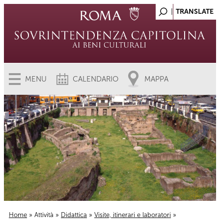
MENU
CALENDARIO
MAPPA
Home
»
Attività
»
Didattica
»
Visite, itinerari e laboratori
»