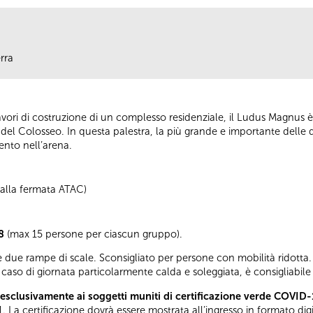
rra
vori di costruzione di un complesso residenziale, il Ludus Magnus è
o del Colosseo. In questa palestra, la più grande e importante delle q
nto nell’arena.
i alla fermata ATAC)
8
(max 15 persone per ciascun gruppo).
 due rampe di scale. Sconsigliato per persone con mobilità ridotta. 
caso di giornata particolarmente calda e soleggiata, è consigliabile
esclusivamente ai soggetti muniti di certificazione verde COVID-
. La certificazione dovrà essere mostrata all’ingresso in formato di