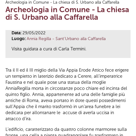
Archeologia in Comune - La chiesa di S. Urbano alla Caffarella
Tu sei qui
Archeologia in Comune - La chiesa
di S. Urbano alla Caffarella
Data:
29/05/2022
Luogo:
Annia Regilla - Sant'Urbano alla Caffarella
Visita guidata a cura di Carla Termini.
Tra il II ed il III miglio della Via Appia Erode Attico fece erigere
un tempietto in laterizio dedicato a Cerere, all’imperatrice
Faustina e nel quale pose una statua della moglie
AnniaRegilla morta in circostanze poco chiare ed incinta del
quinto figlio. Annia, appartenente ad una delle famiglie più
antiche di Roma, aveva portato in dote questi possedimenti
sull’Appia che il marito trasformò in un’area funebre a lei
dedicata per allontanare le accuse di averla uccisa in
attacco d’ira.
L’edificio, caratterizzato da quattro colonne marmoree sulla
fronte, una cella a pianta quadrangolare fu trasformato in