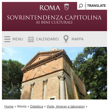
MENU
CALENDARIO
MAPPA
Home
»
Attività
»
Didattica
»
Visite, itinerari e laboratori
»