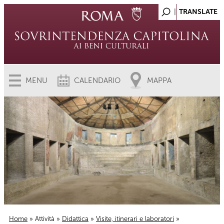
MENU
CALENDARIO
MAPPA
Home
»
Attività
»
Didattica
»
Visite, itinerari e laboratori
»