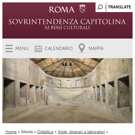
MENU
CALENDARIO
MAPPA
Home
»
Attività
»
Didattica
»
Visite, itinerari e laboratori
»