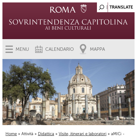
MENU
CALENDARIO
MAPPA
Home
»
Attività
»
Didattica
»
Visite, itinerari e laboratori
» aMICi -