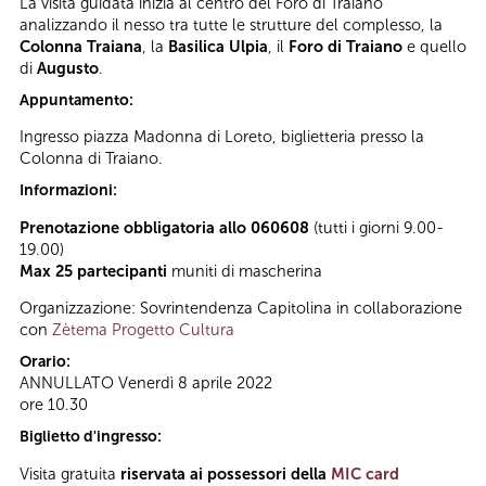
La visita guidata inizia al centro del Foro di Traiano
analizzando il nesso tra tutte le strutture del complesso, la
Colonna Traiana
, la
Basilica Ulpia
, il
Foro di Traiano
e quello
di
Augusto
.
Appuntamento:
Ingresso piazza Madonna di Loreto, biglietteria presso la
Colonna di Traiano.
Informazioni:
Prenotazione obbligatoria allo 060608
(tutti i giorni 9.00-
19.00)
Max 25 partecipanti
muniti di mascherina
Organizzazione: Sovrintendenza Capitolina in collaborazione
con
Zètema Progetto Cultura
Orario:
ANNULLATO Venerdì 8 aprile 2022
ore 10.30
Biglietto d'ingresso:
Visita gratuita
riservata ai possessori della
MIC card