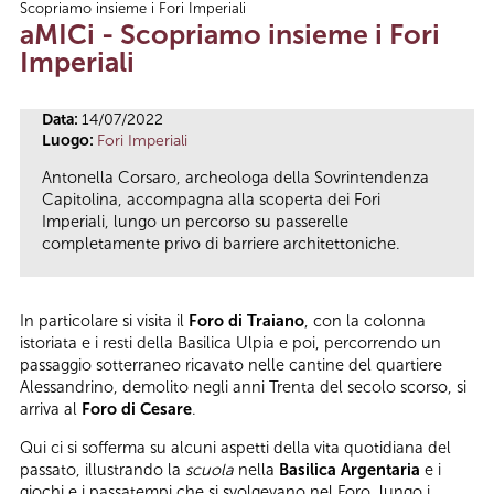
Scopriamo insieme i Fori Imperiali
Tu sei qui
aMICi - Scopriamo insieme i Fori
Imperiali
Data:
14/07/2022
Luogo:
Fori Imperiali
Antonella Corsaro, archeologa della Sovrintendenza
Capitolina, accompagna alla scoperta dei Fori
Imperiali, lungo un percorso su passerelle
completamente privo di barriere architettoniche.
In particolare si visita il
Foro di Traiano
, con la colonna
istoriata e i resti della Basilica Ulpia e poi, percorrendo un
passaggio sotterraneo ricavato nelle cantine del quartiere
Alessandrino, demolito negli anni Trenta del secolo scorso, si
arriva al
Foro di Cesare
.
Qui ci si sofferma su alcuni aspetti della vita quotidiana del
passato, illustrando la
scuola
nella
Basilica Argentaria
e i
giochi e i passatempi che si svolgevano nel Foro, lungo i