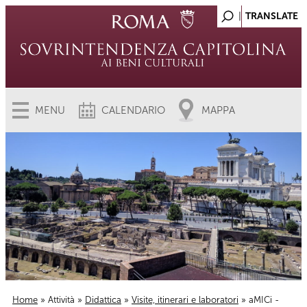
MENU
CALENDARIO
MAPPA
Home
»
Attività
»
Didattica
»
Visite, itinerari e laboratori
» aMICi -