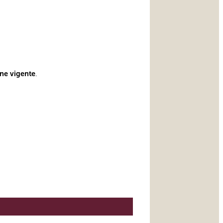
one vigente
.