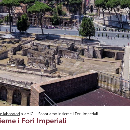
i e laboratori
» aMICi - Scopriamo insieme i Fori Imperiali
eme i Fori Imperiali