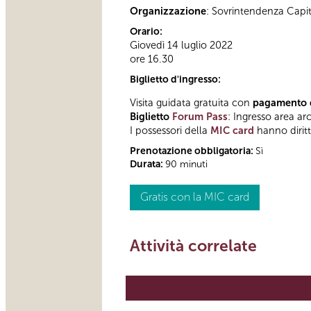
Organizzazione
: Sovrintendenza Capi
Orario:
Giovedì 14 luglio 2022
ore 16.30
Biglietto d'ingresso:
Visita guidata gratuita con
pagamento de
Biglietto
Forum Pass
: Ingresso area ar
I possessori della
MIC card
hanno diritto
Prenotazione obbligatoria:
Sì
Durata:
90 minuti
Gratis con la MIC card
Attività correlate