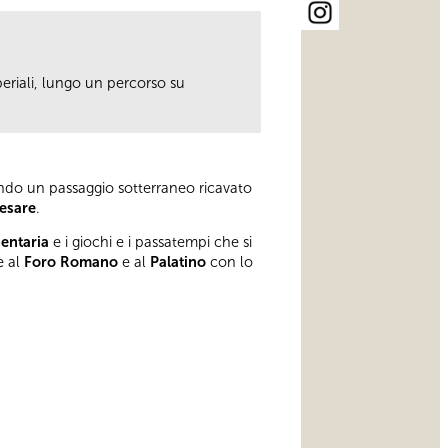
eriali, lungo un percorso su
rrendo un passaggio sotterraneo ricavato
Cesare
.
gentaria
e i giochi e i passatempi che si
e al
Foro Romano
e al
Palatino
con lo