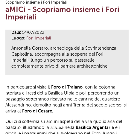
Scopriamo insieme i Fori Imperiali
Tu sei qui
aMICi - Scopriamo insieme i Fori
Imperiali
Data:
14/07/2022
Luogo:
Fori Imperiali
Antonella Corsaro, archeologa della Sovrintendenza
Capitolina, accompagna alla scoperta dei Fori
Imperiali, lungo un percorso su passerelle
completamente privo di barriere architettoniche.
In particolare si visita il
Foro di Traiano
, con la colonna
istoriata e i resti della Basilica Ulpia e poi, percorrendo un
passaggio sotterraneo ricavato nelle cantine del quartiere
Alessandrino, demolito negli anni Trenta del secolo scorso, si
arriva al
Foro di Cesare
.
Qui ci si sofferma su alcuni aspetti della vita quotidiana del
passato, illustrando la
scuola
nella
Basilica Argentaria
e i
giochi e i passatempi che si svolgevano nel Foro, lungo i