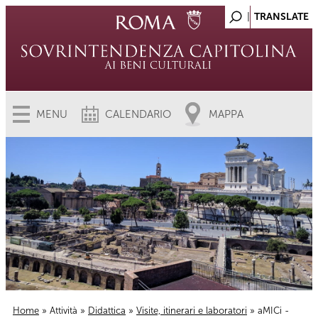
MENU
CALENDARIO
MAPPA
Home
»
Attività
»
Didattica
»
Visite, itinerari e laboratori
» aMICi -