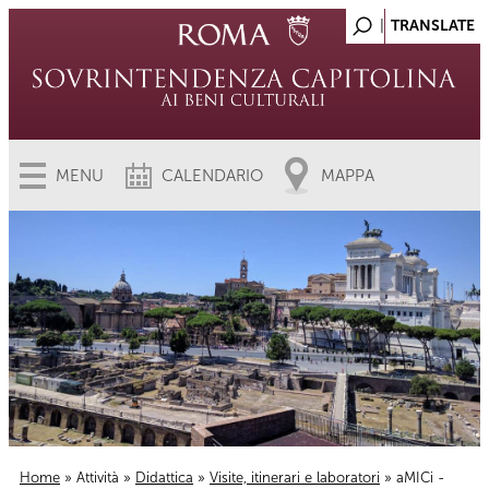
MENU
CALENDARIO
MAPPA
Home
»
Attività
»
Didattica
»
Visite, itinerari e laboratori
» aMICi -