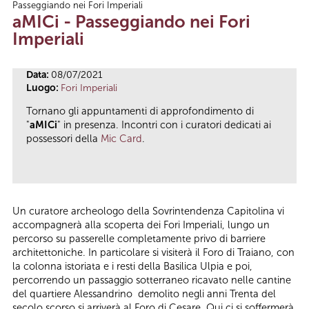
Passeggiando nei Fori Imperiali
Tu sei qui
aMICi - Passeggiando nei Fori
Imperiali
Data:
08/07/2021
Luogo:
Fori Imperiali
Tornano gli appuntamenti di approfondimento di
"
aMICi
" in presenza. Incontri con i curatori dedicati ai
possessori della
Mic Card
.
Un curatore archeologo della Sovrintendenza Capitolina vi
accompagnerà alla scoperta dei Fori Imperiali, lungo un
percorso su passerelle completamente privo di barriere
architettoniche. In particolare si visiterà il Foro di Traiano, con
la colonna istoriata e i resti della Basilica Ulpia e poi,
percorrendo un passaggio sotterraneo ricavato nelle cantine
del quartiere Alessandrino demolito negli anni Trenta del
secolo scorso,si arriverà al Foro di Cesare. Qui ci si soffermerà