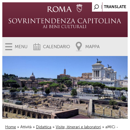
MENU
CALENDARIO
MAPPA
Home
»
Attività
»
Didattica
»
Visite, itinerari e laboratori
» aMICi -