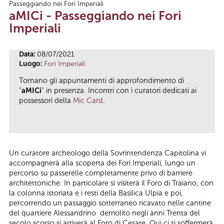
Passeggiando nei Fori Imperiali
Tu sei qui
aMICi - Passeggiando nei Fori
Imperiali
Data:
08/07/2021
Luogo:
Fori Imperiali
Tornano gli appuntamenti di approfondimento di
"
aMICi
" in presenza. Incontri con i curatori dedicati ai
possessori della
Mic Card
.
Un curatore archeologo della Sovrintendenza Capitolina vi
accompagnerà alla scoperta dei Fori Imperiali, lungo un
percorso su passerelle completamente privo di barriere
architettoniche. In particolare si visiterà il Foro di Traiano, con
la colonna istoriata e i resti della Basilica Ulpia e poi,
percorrendo un passaggio sotterraneo ricavato nelle cantine
del quartiere Alessandrino demolito negli anni Trenta del
secolo scorso,si arriverà al Foro di Cesare. Qui ci si soffermerà