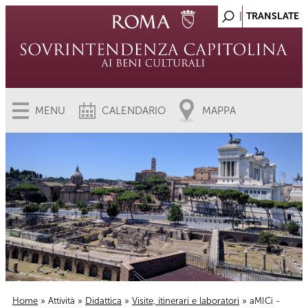
MENU
CALENDARIO
MAPPA
Home
»
Attività
»
Didattica
»
Visite, itinerari e laboratori
» aMICi -