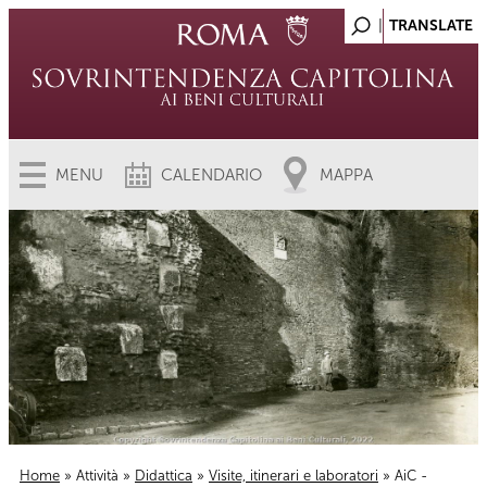
MENU
CALENDARIO
MAPPA
Home
»
Attività
»
Didattica
»
Visite, itinerari e laboratori
» AiC -