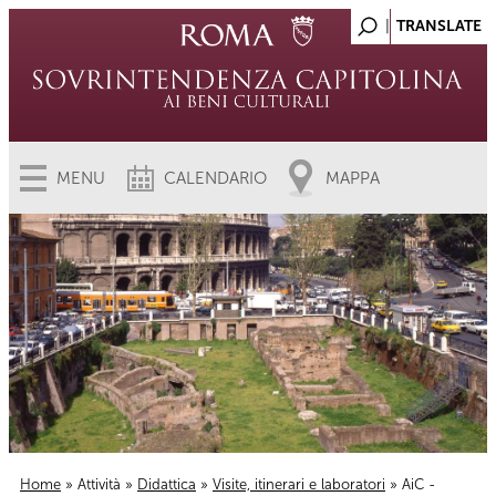
MENU
CALENDARIO
MAPPA
Home
»
Attività
»
Didattica
»
Visite, itinerari e laboratori
» AiC -