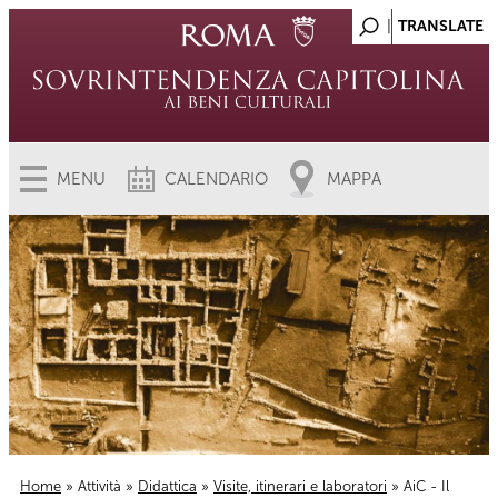
MENU
CALENDARIO
MAPPA
Home
»
Attività
»
Didattica
»
Visite, itinerari e laboratori
» AiC - Il