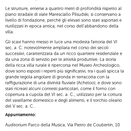
Le strutture, emerse a quattro metri di profondità rispetto al
piano stradale di viale Maresciallo Pilsudski, si conservano a
livello di fondazione, perché gli elevati sono stati asportati e
riutilizzati in epoca antica, nel corso dell’abbandono della
villa.
Gli scavi hanno messo in luce una modesta fattoria del VI
sec. a. C. notevolmente ampliata nel corso dei secoli
successivi, caratterizzata da un ricco quartiere residenziale e
da una zona di servizio per le attività produttive. La storia
della ricca villa rurale è ripercorsa nel Museo Archeologico,
dove sono esposti i reperti più significativi, tra i quali spicca la
grande tegola angolare di gronda in terracotta con la
raffigurazione di una divinità fluviale (Acheloo), e dove sono
stati ricreati alcuni contesti particolari, come il forno con
copertura a cupola del VI sec. a. C., utilizzato per la cottura
del vasellame domestico e degli alimenti, e il torchio oleario
del V sec. a. C..
Appuntamento:
Auditorium Parco della Musica, Via Pietro de Coubertin, 10