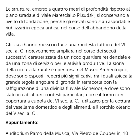
Le strutture, emerse a quattro metri di profondità rispetto al
piano stradale di viale Maresciallo Pilsudski, si conservano a
livello di fondazione, perché gli elevati sono stati asportati e
riutilizzati in epoca antica, nel corso dell’abbandono della
villa.
Gli scavi hanno messo in luce una modesta fattoria del VI
sec. a. C. notevolmente ampliata nel corso dei secoli
successivi, caratterizzata da un ricco quartiere residenziale e
da una zona di servizio per le attività produttive. La storia
della ricca villa rurale è ripercorsa nel Museo Archeologico,
dove sono esposti i reperti più significativi, tra i quali spicca la
grande tegola angolare di gronda in terracotta con la
raffigurazione di una divinità fluviale (Acheloo), e dove sono
stati ricreati alcuni contesti particolari, come il forno con
copertura a cupola del VI sec. a. C., utilizzato per la cottura
del vasellame domestico e degli alimenti, e il torchio oleario
del V sec. a. C..
Appuntamento:
Auditorium Parco della Musica, Via Pietro de Coubertin, 10