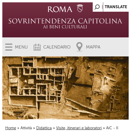
MENU
CALENDARIO
MAPPA
Home
»
Attività
»
Didattica
»
Visite, itinerari e laboratori
» AiC - Il