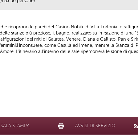
(max 30 persone)
e ricoprono le pareti del Casino Nobile di Villa Torlonia le raffiguraz
le stanze più preziose, il bagno, realizzato su imitazione di una “St
ffigurazioni dei miti di Galatea, Venere, Diana e Callisto, Pan e Siri
femminili inconsuete, come Castità ed Imene, mentre la Stanza di P
’Amore. L’itinerario all’interno delle sale ripercorrerà le storie di ques
SALA STAMPA
AVVISI DI SERVIZIO