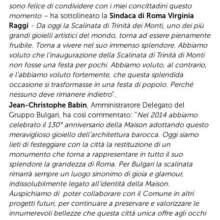
sono felice di condividere con i miei concittadini questo
momento –
ha sottolineato la
Sindaca di Roma Virginia
Raggi
- Da oggi la Scalinata di Trinità dei Monti, uno dei più
grandi gioielli artistici del mondo, torna ad essere pienamente
fruibile. Torna a vivere nel suo immenso splendore. Abbiamo
voluto che l’inaugurazione della Scalinata di Trinità di Monti
non fosse una festa per pochi. Abbiamo voluto, al contrario,
e l’abbiamo voluto fortemente, che questa splendida
occasione si trasformasse in una festa di popolo. Perché
nessuno deve rimanere indietro
".
Jean-Christophe Babin
, Amministratore Delegato del
Gruppo Bulgari, ha così commentato: “
Nel 2014 abbiamo
celebrato il 130° anniversario della Maison adottando questo
meraviglioso gioiello dell’architettura barocca. Oggi siamo
lieti di festeggiare con la città la restituzione di un
monumento che torna a rappresentare in tutto il suo
splendore la grandezza di Roma. Per Bulgari la scalinata
rimarrà sempre un luogo sinonimo di gioia e glamour,
indissolubilmente legato all’identità della Maison.
Auspichiamo di poter collaborare con il Comune in altri
progetti futuri, per continuare a preservare e valorizzare le
innumerevoli bellezze che questa città unica offre agli occhi