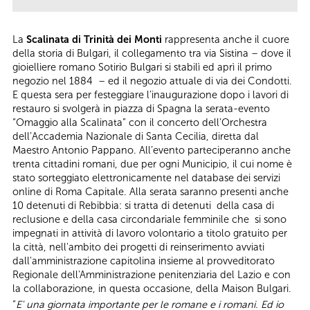
La
Scalinata di Trinità dei Monti
rappresenta anche il cuore
della storia di Bulgari, il collegamento tra via Sistina – dove il
gioielliere romano Sotirio Bulgari si stabilì ed aprì il primo
negozio nel 1884 – ed il negozio attuale di via dei Condotti.
E questa sera per festeggiare l’inaugurazione dopo i lavori di
restauro si svolgerà in piazza di Spagna la serata-evento
“Omaggio alla Scalinata” con il concerto dell’Orchestra
dell’Accademia Nazionale di Santa Cecilia, diretta dal
Maestro Antonio Pappano. All’evento parteciperanno anche
trenta cittadini romani, due per ogni Municipio, il cui nome è
stato sorteggiato elettronicamente nel database dei servizi
online di Roma Capitale. Alla serata saranno presenti anche
10 detenuti di Rebibbia: si tratta di detenuti della casa di
reclusione e della casa circondariale femminile che si sono
impegnati in attività di lavoro volontario a titolo gratuito per
la città, nell'ambito dei progetti di reinserimento avviati
dall'amministrazione capitolina insieme al provveditorato
Regionale dell'Amministrazione penitenziaria del Lazio e con
la collaborazione, in questa occasione, della Maison Bulgari.
“
E' una giornata importante per le romane e i romani. Ed io