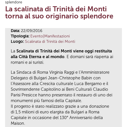
splendore
Tu sei qui
La scalinata di Trinità dei Monti
torna al suo originario splendore
Data:
22/09/2016
Tipologia:
Evento|Manifestazioni
Luogo:
Scalinata di Trinità dei Monti
La
Scalinata di Trinità dei Monti viene oggi restituita
alla Città Eterna e al mondo
. E domani sarà riaperta ai
romani e ai turisti.
La Sindaca di Roma Virginia Raggi e l’Amministratore
Delegato di Bulgari Jean-Christophe Babin con
l’Assessore alla Crescita culturale Luca Bergamo e il
Sovrintendente Capitolino ai Beni Culturali Claudio
Parisi Presicce hanno presentato il restauro di uno dei
monumenti più famosi della Capitale.
Il progetto è stato realizzato grazie a una donazione
di 1,5 milioni di euro elargita da Bulgari a Roma
Capitale in occasione del 130° Anniversario della
Maison.