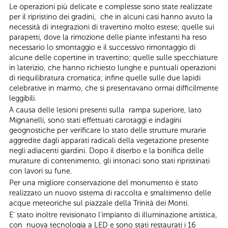
Le operazioni più delicate e complesse sono state realizzate
per il ripristino dei gradini, che in alcuni casi hanno avuto la
necessità di integrazioni di travertino molto estese; quelle sui
parapetti, dove la rimozione delle piante infestanti ha reso
necessario lo smontaggio e il successivo rimontaggio di
alcune delle copertine in travertino; quelle sulle specchiature
in laterizio, che hanno richiesto lunghe e puntuali operazioni
di riequilibratura cromatica; infine quelle sulle due lapidi
celebrative in marmo, che si presentavano ormai difficilmente
leggibili.
A causa delle lesioni presenti sulla rampa superiore, lato
Mignanelli, sono stati effettuati carotaggi e indagini
geognostiche per verificare lo stato delle strutture murarie
aggredite dagli apparati radicali della vegetazione presente
negli adiacenti giardini. Dopo il diserbo e la bonifica delle
murature di contenimento, gli intonaci sono stati ripristinati
con lavori su fune.
Per una migliore conservazione del monumento è stato
realizzato un nuovo sistema di raccolta e smaltimento delle
acque meteoriche sul piazzale della Trinità dei Monti.
E’ stato inoltre revisionato l’impianto di illuminazione artistica,
con nuova tecnologia a LED e sono stati restaurati i 16