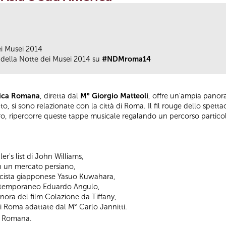
ei Musei 2014
della Notte dei Musei 2014 su
#NDMroma14
tica Romana
, diretta dal
M° Giorgio Matteoli
, offre un'ampia panor
o, si sono relazionate con la città di Roma. Il fil rouge dello spett
ttro, ripercorre queste tappe musicale regalando un percorso partic
r's list di John Williams,
n un mercato persiano,
cista giapponese Yasuo Kuwahara,
ontemporaneo Eduardo Angulo,
nora del film Colazione da Tiffany,
i Roma adattate dal M° Carlo Jannitti.
ca Romana.