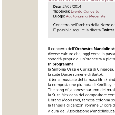
Data:
17/05/2014
Tipologia:
Evento|Concerto
Luogo:
Auditorium di Mecenate
Concerto nell’ambito della Notte d
E' possibile seguire la diretta
Twitter
Il concerto dell'
Orchestra Mandolinis
diverse culture che, oggi come in passat
sonorità proprie di un'orchestra a ple
In programma
:
la Sinfonia Orazi e Curiazi di Cimarosa,
la suite Danze rumene di Bartok,
il tema musicale del famoso film Shindle
la composizione più nota di Ketèlbey I
The song of japanese autumn del musi
la Suite Mexicana del compositore c
il brano Moon river, famosa colonna so
la fantasia di canzoni romane Er core d
A cura dell’Associazione Mandolinisti