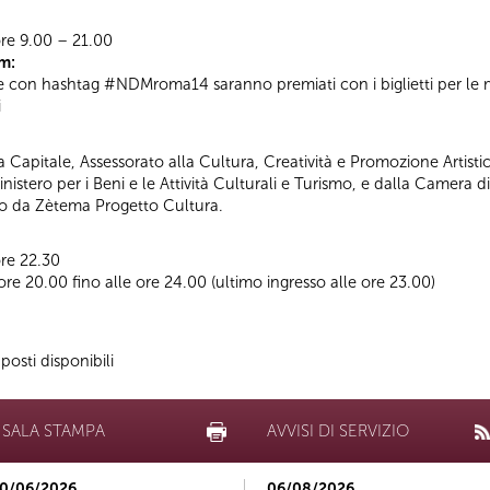
ore 9.00 – 21.00
am:
ggate con hashtag #NDMroma14 saranno premiati con i biglietti per l
i
apitale, Assessorato alla Cultura, Creatività e Promozione Artistic
inistero per i Beni e le Attività Culturali e Turismo, e dalla Camer
to da Zètema Progetto Cultura.
ore 22.30
le ore 20.00 fino alle ore 24.00 (ultimo ingresso alle ore 23.00)
osti disponibili
SALA STAMPA
AVVISI DI SERVIZIO
0/06/2026
06/08/2026