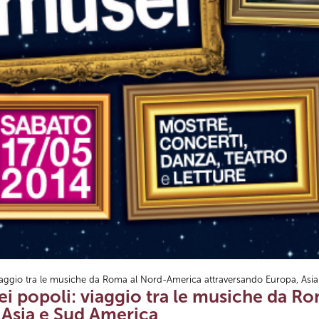
iaggio tra le musiche da Roma al Nord-America attraversando Europa, Asi
ei popoli: viaggio tra le musiche da 
 Asia e Sud America