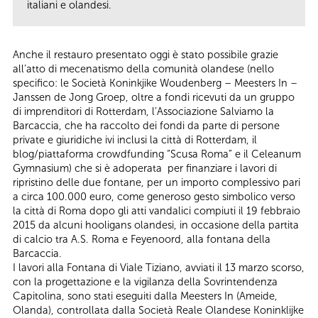
italiani e olandesi.
Anche il restauro presentato oggi è stato possibile grazie
all’atto di mecenatismo della comunità olandese (nello
specifico: le Società Koninkjike Woudenberg – Meesters In –
Janssen de Jong Groep, oltre a fondi ricevuti da un gruppo
di imprenditori di Rotterdam, l’Associazione Salviamo la
Barcaccia, che ha raccolto dei fondi da parte di persone
private e giuridiche ivi inclusi la città di Rotterdam, il
blog/piattaforma crowdfunding “Scusa Roma” e il Celeanum
Gymnasium) che si è adoperata per finanziare i lavori di
ripristino delle due fontane, per un importo complessivo pari
a circa 100.000 euro, come generoso gesto simbolico verso
la città di Roma dopo gli atti vandalici compiuti il 19 febbraio
2015 da alcuni hooligans olandesi, in occasione della partita
di calcio tra A.S. Roma e Feyenoord, alla fontana della
Barcaccia.
I lavori alla Fontana di Viale Tiziano, avviati il 13 marzo scorso,
con la progettazione e la vigilanza della Sovrintendenza
Capitolina, sono stati eseguiti dalla Meesters In (Ameide,
Olanda), controllata dalla Società Reale Olandese Koninklijke