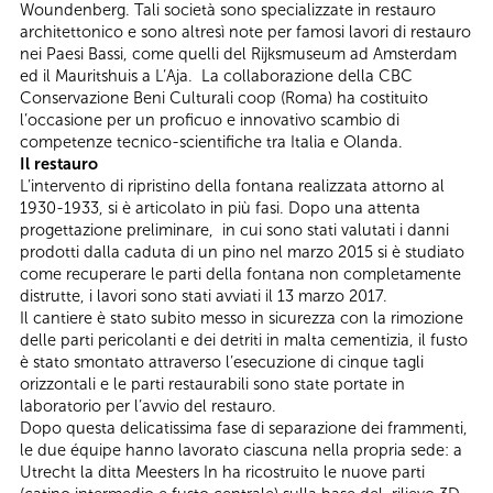
Woundenberg. Tali società sono specializzate in restauro
architettonico e sono altresì note per famosi lavori di restauro
nei Paesi Bassi, come quelli del Rijksmuseum ad Amsterdam
ed il Mauritshuis a L’Aja. La collaborazione della CBC
Conservazione Beni Culturali coop (Roma) ha costituito
l’occasione per un proficuo e innovativo scambio di
competenze tecnico-scientifiche tra Italia e Olanda.
Il restauro
L’intervento di ripristino della fontana realizzata attorno al
1930-1933, si è articolato in più fasi. Dopo una attenta
progettazione preliminare, in cui sono stati valutati i danni
prodotti dalla caduta di un pino nel marzo 2015 si è studiato
come recuperare le parti della fontana non completamente
distrutte, i lavori sono stati avviati il 13 marzo 2017.
Il cantiere è stato subito messo in sicurezza con la rimozione
delle parti pericolanti e dei detriti in malta cementizia, il fusto
è stato smontato attraverso l’esecuzione di cinque tagli
orizzontali e le parti restaurabili sono state portate in
laboratorio per l’avvio del restauro.
Dopo questa delicatissima fase di separazione dei frammenti,
le due équipe hanno lavorato ciascuna nella propria sede: a
Utrecht la ditta Meesters In ha ricostruito le nuove parti