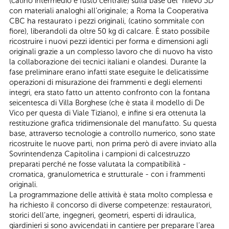
(catino intermedio e fusto centrale) sulla base del rilievo 3D
con materiali analoghi all’originale; a Roma la Cooperativa
CBC ha restaurato i pezzi originali, (catino sommitale con
fiore), liberandoli da oltre 50 kg di calcare. È stato possibile
ricostruire i nuovi pezzi identici per forma e dimensioni agli
originali grazie a un complesso lavoro che di nuovo ha visto
la collaborazione dei tecnici italiani e olandesi. Durante la
fase preliminare erano infatti state eseguite le delicatissime
operazioni di misurazione dei frammenti e degli elementi
integri, era stato fatto un attento confronto con la fontana
seicentesca di Villa Borghese (che è stata il modello di De
Vico per questa di Viale Tiziano), e infine si era ottenuta la
restituzione grafica tridimensionale del manufatto. Su questa
base, attraverso tecnologie a controllo numerico, sono state
ricostruite le nuove parti, non prima però di avere inviato alla
Sovrintendenza Capitolina i campioni di calcestruzzo
preparati perché ne fosse valutata la compatibilità -
cromatica, granulometrica e strutturale - con i frammenti
originali.
La programmazione delle attività è stata molto complessa e
ha richiesto il concorso di diverse competenze: restauratori,
storici dell’arte, ingegneri, geometri, esperti di idraulica,
giardinieri si sono avvicendati in cantiere per preparare l’area