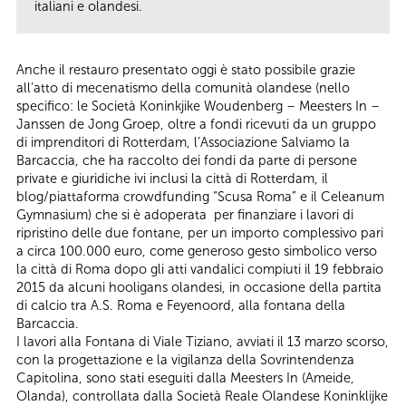
italiani e olandesi.
Anche il restauro presentato oggi è stato possibile grazie
all’atto di mecenatismo della comunità olandese (nello
specifico: le Società Koninkjike Woudenberg – Meesters In –
Janssen de Jong Groep, oltre a fondi ricevuti da un gruppo
di imprenditori di Rotterdam, l’Associazione Salviamo la
Barcaccia, che ha raccolto dei fondi da parte di persone
private e giuridiche ivi inclusi la città di Rotterdam, il
blog/piattaforma crowdfunding “Scusa Roma” e il Celeanum
Gymnasium) che si è adoperata per finanziare i lavori di
ripristino delle due fontane, per un importo complessivo pari
a circa 100.000 euro, come generoso gesto simbolico verso
la città di Roma dopo gli atti vandalici compiuti il 19 febbraio
2015 da alcuni hooligans olandesi, in occasione della partita
di calcio tra A.S. Roma e Feyenoord, alla fontana della
Barcaccia.
I lavori alla Fontana di Viale Tiziano, avviati il 13 marzo scorso,
con la progettazione e la vigilanza della Sovrintendenza
Capitolina, sono stati eseguiti dalla Meesters In (Ameide,
Olanda), controllata dalla Società Reale Olandese Koninklijke