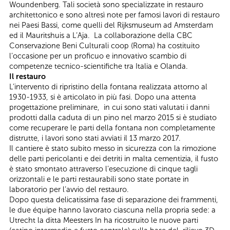
Woundenberg. Tali società sono specializzate in restauro
architettonico e sono altresì note per famosi lavori di restauro
nei Paesi Bassi, come quelli del Rijksmuseum ad Amsterdam
ed il Mauritshuis a L’Aja. La collaborazione della CBC
Conservazione Beni Culturali coop (Roma) ha costituito
l’occasione per un proficuo e innovativo scambio di
competenze tecnico-scientifiche tra Italia e Olanda.
Il restauro
L’intervento di ripristino della fontana realizzata attorno al
1930-1933, si è articolato in più fasi. Dopo una attenta
progettazione preliminare, in cui sono stati valutati i danni
prodotti dalla caduta di un pino nel marzo 2015 si è studiato
come recuperare le parti della fontana non completamente
distrutte, i lavori sono stati avviati il 13 marzo 2017.
Il cantiere è stato subito messo in sicurezza con la rimozione
delle parti pericolanti e dei detriti in malta cementizia, il fusto
è stato smontato attraverso l’esecuzione di cinque tagli
orizzontali e le parti restaurabili sono state portate in
laboratorio per l’avvio del restauro.
Dopo questa delicatissima fase di separazione dei frammenti,
le due équipe hanno lavorato ciascuna nella propria sede: a
Utrecht la ditta Meesters In ha ricostruito le nuove parti