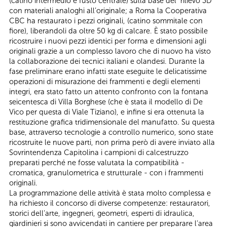
(catino intermedio e fusto centrale) sulla base del rilievo 3D
con materiali analoghi all’originale; a Roma la Cooperativa
CBC ha restaurato i pezzi originali, (catino sommitale con
fiore), liberandoli da oltre 50 kg di calcare. È stato possibile
ricostruire i nuovi pezzi identici per forma e dimensioni agli
originali grazie a un complesso lavoro che di nuovo ha visto
la collaborazione dei tecnici italiani e olandesi. Durante la
fase preliminare erano infatti state eseguite le delicatissime
operazioni di misurazione dei frammenti e degli elementi
integri, era stato fatto un attento confronto con la fontana
seicentesca di Villa Borghese (che è stata il modello di De
Vico per questa di Viale Tiziano), e infine si era ottenuta la
restituzione grafica tridimensionale del manufatto. Su questa
base, attraverso tecnologie a controllo numerico, sono state
ricostruite le nuove parti, non prima però di avere inviato alla
Sovrintendenza Capitolina i campioni di calcestruzzo
preparati perché ne fosse valutata la compatibilità -
cromatica, granulometrica e strutturale - con i frammenti
originali.
La programmazione delle attività è stata molto complessa e
ha richiesto il concorso di diverse competenze: restauratori,
storici dell’arte, ingegneri, geometri, esperti di idraulica,
giardinieri si sono avvicendati in cantiere per preparare l’area