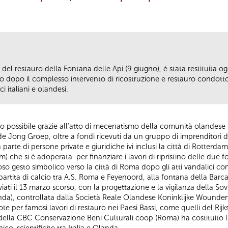
el restauro della Fontana delle Api (9 giugno), è stata restituita ogg
iano dopo il complesso intervento di ricostruzione e restauro condott
 italiani e olandesi.
to possibile grazie all’atto di mecenatismo della comunità olandese (
Jong Groep, oltre a fondi ricevuti da un gruppo di imprenditori di
parte di persone private e giuridiche ivi inclusi la città di Rotterd
che si è adoperata per finanziare i lavori di ripristino delle due 
o gesto simbolico verso la città di Roma dopo gli atti vandalici com
partita di calcio tra A.S. Roma e Feyenoord, alla fontana della Barca
vviati il 13 marzo scorso, con la progettazione e la vigilanza della S
nda), controllata dalla Società Reale Olandese Koninklijke Woundenb
note per famosi lavori di restauro nei Paesi Bassi, come quelli del 
 della CBC Conservazione Beni Culturali coop (Roma) ha costituito 
co-scientifiche tra Italia e Olanda.