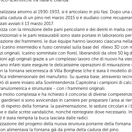
 realizzata attorno al 1930-1933, si è articolato in più fasi. Dopo un
i dalla caduta di un pino nel marzo 2015 si è studiato come recuperar
ati avviati il 13 marzo 2017.
ezza con la rimozione delle parti pericolanti e dei detriti in malta c
rizzontali e le parti restaurabili sono state portate in laboratorio per
razione dei frammenti, le due équipe hanno lavorato ciascuna nella 
i (catino intermedio e fusto centrale) sulla base del rilievo 3D con m
originali, (catino sommitale con fiore), liberandoli da oltre 50 kg di 
oni agli originali grazie a un complesso lavoro che di nuovo ha visto 
ano infatti state eseguite le delicatissime operazioni di misurazione 
 la fontana seicentesca di Villa Borghese (che è stata il modello di 
grafica tridimensionale del manufatto. Su questa base, attraverso tec
erò di avere inviato alla Sovrintendenza Capitolina i campioni di cal
ranulometrica e strutturale - con i frammenti originali.
 molto complessa e ha richiesto il concorso di diverse competenze: re
 giardinieri si sono avvicendati in cantiere per preparare l’area al rie
 di rispetto della fontana: la pavimentazione, le sedute circolari e i
che e dalle scritte vandaliche, nonché reintegrate dove necessario. I
è stata riempita la buca lasciata dalle radici.
lizzazione del progetto della nuova struttura portante della fontan
non alimentava la fontana già da prima della caduta del pino.