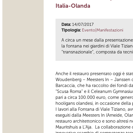
Italia-Olanda
Data:
14/07/2017
Tipologia:
Evento|Manifestazioni
A circa un mese dalla presentazione d
la fontana nei giardini di Viale Tiz
“transnazionale”, composta da tecnici
Anche il restauro presentato oggi è sta
Woudenberg – Meesters In – Janssen de 
Barcaccia, che ha raccolto dei fondi da 
“Scusa Roma” e il Celeanum Gymnasium) 
pari a circa 100.000 euro, come generos
hooligans olandesi, in occasione della 
I lavori alla Fontana di Viale Tiziano, a
eseguiti dalla Meesters In (Ameide, Ola
restauro architettonico e sono altresì 
Mauritshuis a L’Aja. La collaborazione
innovativo scambio di competenze tecni