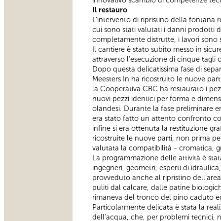
Il restauro
L’intervento di ripristino della fontana
cui sono stati valutati i danni prodott
completamente distrutte, i lavori sono st
Il cantiere è stato subito messo in sicur
attraverso l’esecuzione di cinque tagli o
Dopo questa delicatissima fase di sepa
Meesters In ha ricostruito le nuove part
la Cooperativa CBC ha restaurato i pezzi 
nuovi pezzi identici per forma e dimensi
olandesi. Durante la fase preliminare er
era stato fatto un attento confronto con
infine si era ottenuta la restituzione 
ricostruite le nuove parti, non prima p
valutata la compatibilità - cromatica, g
La programmazione delle attività è stata
ingegneri, geometri, esperti di idraulica,
provveduto anche al ripristino dell’area
puliti dal calcare, dalle patine biologi
rimaneva del tronco del pino caduto ed 
Particolarmente delicata è stata la rea
dell’acqua, che, per problemi tecnici, 