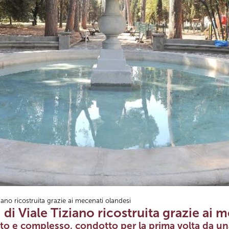
iano ricostruita grazie ai mecenati olandesi
 di Viale Tiziano ricostruita grazie ai 
lato e complesso, condotto per la prima volta da u