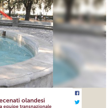
mecenati olandesi
na equipe transnazionale