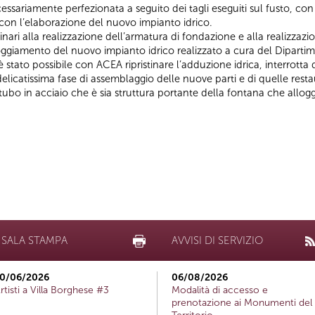
essariamente perfezionata a seguito dei tagli eseguiti sul fusto, co
e con l’elaborazione del nuovo impianto idrico.
minari alla realizzazione dell’armatura di fondazione e alla realizzazi
oggiamento del nuovo impianto idrico realizzato a cura del Dipartim
stato possibile con ACEA ripristinare l’adduzione idrica, interrotta 
elicatissima fase di assemblaggio delle nuove parti e di quelle rest
 tubo in acciaio che è sia struttura portante della fontana che allo
SALA STAMPA
AVVISI DI SERVIZIO
0/06/2026
06/08/2026
rtisti a Villa Borghese #3
Modalità di accesso e
prenotazione ai Monumenti del