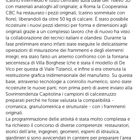
(catino intermedio e fusto centrale) sulla base del rilievo 3D
con materiali analoghi all’originale; a Roma la Cooperativa
CBC ha restaurato i pezzi originali, (catino sommitale con
fiore), liberandoli da oltre 50 kg di calcare. È stato possibile
ricostruire i nuovi pezzi identici per forma e dimensioni agli
originali grazie a un complesso lavoro che di nuovo ha visto
la collaborazione dei tecnici italiani e olandesi. Durante la
fase preliminare erano infatti state eseguite le delicatissime
operazioni di misurazione dei frammenti e degli elementi
integri, era stato fatto un attento confronto con la fontana
seicentesca di Villa Borghese (che è stata il modello di De
Vico per questa di Viale Tiziano), e infine si era ottenuta la
restituzione grafica tridimensionale del manufatto. Su questa
base, attraverso tecnologie a controllo numerico, sono state
ricostruite le nuove parti, non prima però di avere inviato alla
Sovrintendenza Capitolina i campioni di calcestruzzo
preparati perché ne fosse valutata la compatibilità -
cromatica, granulometrica e strutturale - con i frammenti
originali.
La programmazione delle attività è stata molto complessa e
ha richiesto il concorso di diverse competenze: restauratori,
storici dell’arte, ingegneri, geometri, esperti di idraulica,
giardinieri si sono avvicendati in cantiere per preparare l’area