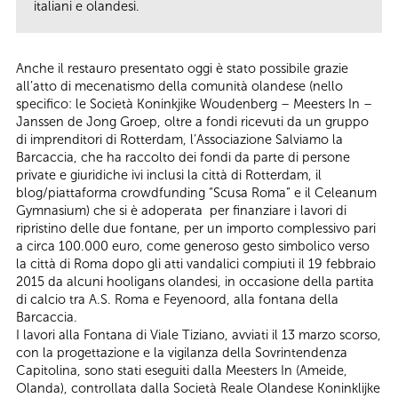
italiani e olandesi.
Anche il restauro presentato oggi è stato possibile grazie
all’atto di mecenatismo della comunità olandese (nello
specifico: le Società Koninkjike Woudenberg – Meesters In –
Janssen de Jong Groep, oltre a fondi ricevuti da un gruppo
di imprenditori di Rotterdam, l’Associazione Salviamo la
Barcaccia, che ha raccolto dei fondi da parte di persone
private e giuridiche ivi inclusi la città di Rotterdam, il
blog/piattaforma crowdfunding “Scusa Roma” e il Celeanum
Gymnasium) che si è adoperata per finanziare i lavori di
ripristino delle due fontane, per un importo complessivo pari
a circa 100.000 euro, come generoso gesto simbolico verso
la città di Roma dopo gli atti vandalici compiuti il 19 febbraio
2015 da alcuni hooligans olandesi, in occasione della partita
di calcio tra A.S. Roma e Feyenoord, alla fontana della
Barcaccia.
I lavori alla Fontana di Viale Tiziano, avviati il 13 marzo scorso,
con la progettazione e la vigilanza della Sovrintendenza
Capitolina, sono stati eseguiti dalla Meesters In (Ameide,
Olanda), controllata dalla Società Reale Olandese Koninklijke