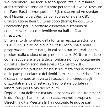
Woundenberg. Tali società sono specializzate in restauro
architettonico e sono altresì note per famosi lavori di restauro
nei Paesi Bassi, come quelli del Rijksmuseum ad Amsterdam
ed il Mauritshuis a L’Aja. La collaborazione della CBC
Conservazione Beni Culturali coop (Roma) ha costituito
l’occasione per un proficuo e innovativo scambio di
competenze tecnico-scientifiche tra Italia e Olanda.
Il restauro
L’intervento di ripristino della fontana realizzata attorno al
1930-1933, si è articolato in più fasi. Dopo una attenta
progettazione preliminare, in cui sono stati valutati i danni
prodotti dalla caduta di un pino nel marzo 2015 si è studiato
come recuperare le parti della fontana non completamente
distrutte, i lavori sono stati avviati il 13 marzo 2017.
Il cantiere è stato subito messo in sicurezza con la rimozione
delle parti pericolanti e dei detriti in malta cementizia, il fusto
è stato smontato attraverso l’esecuzione di cinque tagli
orizzontali e le parti restaurabili sono state portate in
laboratorio per l’avvio del restauro.
Dopo questa delicatissima fase di separazione dei frammenti,
le due équipe hanno lavorato ciascuna nella propria sede: a
Utrecht la ditta Meesters In ha ricostruito le nuove parti