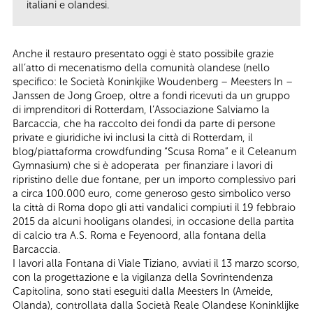
italiani e olandesi.
Anche il restauro presentato oggi è stato possibile grazie
all’atto di mecenatismo della comunità olandese (nello
specifico: le Società Koninkjike Woudenberg – Meesters In –
Janssen de Jong Groep, oltre a fondi ricevuti da un gruppo
di imprenditori di Rotterdam, l’Associazione Salviamo la
Barcaccia, che ha raccolto dei fondi da parte di persone
private e giuridiche ivi inclusi la città di Rotterdam, il
blog/piattaforma crowdfunding “Scusa Roma” e il Celeanum
Gymnasium) che si è adoperata per finanziare i lavori di
ripristino delle due fontane, per un importo complessivo pari
a circa 100.000 euro, come generoso gesto simbolico verso
la città di Roma dopo gli atti vandalici compiuti il 19 febbraio
2015 da alcuni hooligans olandesi, in occasione della partita
di calcio tra A.S. Roma e Feyenoord, alla fontana della
Barcaccia.
I lavori alla Fontana di Viale Tiziano, avviati il 13 marzo scorso,
con la progettazione e la vigilanza della Sovrintendenza
Capitolina, sono stati eseguiti dalla Meesters In (Ameide,
Olanda), controllata dalla Società Reale Olandese Koninklijke