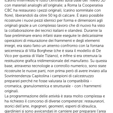
(catino intermedio e fusto centrale) sulla base del rilievo 3D
con materiali analoghi all’originale; a Roma la Cooperativa
CBC ha restaurato i pezzi originali, (catino sommitale con
fiore), liberandoli da oltre 50 kg di calcare. È stato possibile
ricostruire i nuovi pezzi identici per forma e dimensioni agli
originali grazie a un complesso lavoro che di nuovo ha visto
la collaborazione dei tecnici italiani e olandesi. Durante la
fase preliminare erano infatti state eseguite le delicatissime
operazioni di misurazione dei frammenti e degli elementi
integri, era stato fatto un attento confronto con la fontana
seicentesca di Villa Borghese (che è stata il modello di De
Vico per questa di Viale Tiziano), e infine si era ottenuta la
restituzione grafica tridimensionale del manufatto. Su questa
base, attraverso tecnologie a controllo numerico, sono state
ricostruite le nuove parti, non prima però di avere inviato alla
Sovrintendenza Capitolina i campioni di calcestruzzo
preparati perché ne fosse valutata la compatibilità -
cromatica, granulometrica e strutturale - con i frammenti
originali.
La programmazione delle attività è stata molto complessa e
ha richiesto il concorso di diverse competenze: restauratori,
storici dell’arte, ingegneri, geometri, esperti di idraulica,
giardinieri si sono avvicendati in cantiere per preparare l’area