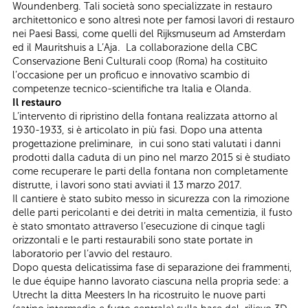
Woundenberg. Tali società sono specializzate in restauro
architettonico e sono altresì note per famosi lavori di restauro
nei Paesi Bassi, come quelli del Rijksmuseum ad Amsterdam
ed il Mauritshuis a L’Aja. La collaborazione della CBC
Conservazione Beni Culturali coop (Roma) ha costituito
l’occasione per un proficuo e innovativo scambio di
competenze tecnico-scientifiche tra Italia e Olanda.
Il restauro
L’intervento di ripristino della fontana realizzata attorno al
1930-1933, si è articolato in più fasi. Dopo una attenta
progettazione preliminare, in cui sono stati valutati i danni
prodotti dalla caduta di un pino nel marzo 2015 si è studiato
come recuperare le parti della fontana non completamente
distrutte, i lavori sono stati avviati il 13 marzo 2017.
Il cantiere è stato subito messo in sicurezza con la rimozione
delle parti pericolanti e dei detriti in malta cementizia, il fusto
è stato smontato attraverso l’esecuzione di cinque tagli
orizzontali e le parti restaurabili sono state portate in
laboratorio per l’avvio del restauro.
Dopo questa delicatissima fase di separazione dei frammenti,
le due équipe hanno lavorato ciascuna nella propria sede: a
Utrecht la ditta Meesters In ha ricostruito le nuove parti