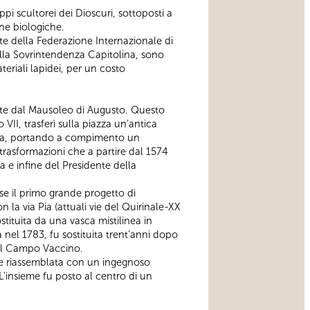
pi scultorei dei Dioscuri, sottoposti a
ine biologiche.
ente della Federazione Internazionale di
alla Sovrintendenza Capitolina, sono
teriali lapidei, per un costo
iente dal Mausoleo di Augusto. Questo
II, trasferì sulla piazza un’antica
tana, portando a compimento un
i trasformazioni che a partire dal 1574
a e infine del Presidente della
e il primo grande progetto di
la via Pia (attuali vie del Quirinale-XX
tituita da una vasca mistilinea in
 nel 1783, fu sostituita trent’anni dopo
nel Campo Vaccino.
nne riassemblata con un ingegnoso
 L’insieme fu posto al centro di un