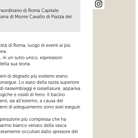
traordinario di Roma Capitale
tana di Monte Cavallo di Piazza del
ttà di Roma, luogo di eventi ai più
one.
, in un tutto unico, espressioni
ella sua storia.
meni di degrado più evidenti erano
consegue. Lo stato della tazza superiore
i riassemblaggi e tassellature, appariva
giche e ossidi di ferro. Il bacino
ti, sia all’esterno, a causa del
enti di adeguamento sono stati eseguiti
 l’operazione più complessa che ha
 il marmo bianco venato della vasca
letamente occultati dallo spessore del