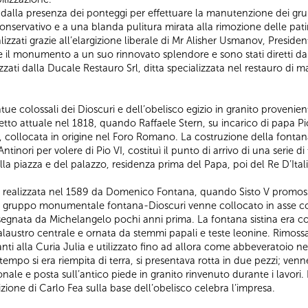
ta dalla presenza dei ponteggi per effettuare la manutenzione dei grup
onservativo e a una blanda pulitura mirata alla rimozione delle pat
alizzati grazie all’elargizione liberale di Mr Alisher Usmanov, Presid
e il monumento a un suo rinnovato splendore e sono stati diretti d
izzati dalla Ducale Restauro Srl, ditta specializzata nel restauro di ma
tatue colossali dei Dioscuri e dell’obelisco egizio in granito proven
o attuale nel 1818, quando Raffaele Stern, su incarico di papa Pio V
o, collocata in origine nel Foro Romano. La costruzione della fon
inori per volere di Pio VI, costituì il punto di arrivo di una serie d
a piazza e del palazzo, residenza prima del Papa, poi del Re D’Itali
a realizzata nel 1589 da Domenico Fontana, quando Sisto V promoss
 Il gruppo monumentale fontana-Dioscuri venne collocato in asse con 
egnata da Michelangelo pochi anni prima. La fontana sistina era cos
alaustro centrale e ornata da stemmi papali e teste leonine. Rimossa
nti alla Curia Julia e utilizzato fino ad allora come abbeveratoio 
tempo si era riempita di terra, si presentava rotta in due pezzi; ve
nale e posta sull’antico piede in granito rinvenuto durante i lavori.
ione di Carlo Fea sulla base dell’obelisco celebra l’impresa.