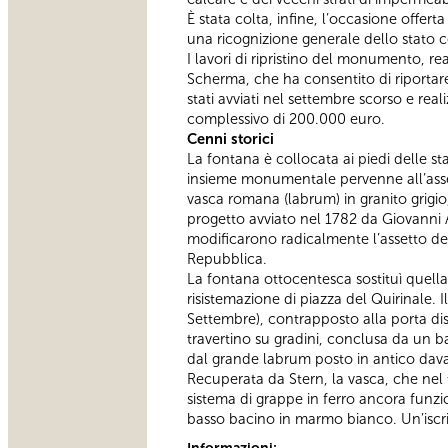
È stata colta, infine, l’occasione offer
una ricognizione generale dello stato c
I lavori di ripristino del monumento, re
Scherma, che ha consentito di riportar
stati avviati nel settembre scorso e real
complessivo di 200.000 euro.
Cenni storici
La fontana è collocata ai piedi delle s
insieme monumentale pervenne all’assett
vasca romana (labrum) in granito grigi
progetto avviato nel 1782 da Giovanni Ant
modificarono radicalmente l’assetto dell
Repubblica.
La fontana ottocentesca sostituì quell
risistemazione di piazza del Quirinale.
Settembre), contrapposto alla porta dis
travertino su gradini, conclusa da un b
dal grande labrum posto in antico dava
Recuperata da Stern, la vasca, che nel 
sistema di grappe in ferro ancora funzio
basso bacino in marmo bianco. Un’iscriz