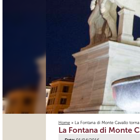
Home
» La Fontana di Monte Cavallo torna 
La Fontana di Monte Ca
Tu sei qui