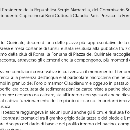
el Presidente della Repubblica Sergio Mattarella, del Commissario S
endente Capitolino ai Beni Culturali Claudio Parisi Presicce la Fon
el Quirinale, decoro di una delle piazze più rappresentative della ci
l Paese e meta costante di turisti, è stata restituita alla pubblica fruizi
smo della città di Roma, la Fontana di Piazza del Quirinale raccoglie
e racconta, attraverso gli elementi che la compongono, più momenti d
 pessime condizioni conservative in cui versava il monumento. I feno
sferici, alla presenza dell’acqua e al particolare microclima che ne 
mbi in granito del Foro o marmor Claudianum e oggetto in passato d
uperfici era occultata da sedimentazioni calcaree miste a patine biolo
ente ricoperto da calcare, sia all’interno con spessori anche rilevan
l cattivo funzionamento dell’impianto di scarico. Importanti interv
istica.
 cui spessore raggiungeva in alcuni punti anche gli 8 cm, è risultata
e i contrasti cromatici tra il granito grigio della tazza e del piede e
nte disegno del dado di base e del profilo interno del bacino, comp
ilizzazione.