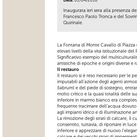
Data:
01/04/2016
Inaugurata ieri sera alla presenza d
Francesco Paolo Tronca e del Sovrint
Quirinale.
La Fontana di Monte Cavallo di Piazza d
elevati livelli della vita istituzionale de
Significativo esempio del multiculturali
artistiche di epoche e origini diverse 
Il restauro
Il restauro si è reso necessario per le
imputabili all’azione degli agenti atmo
(labrum) e del piede di sostegno, entra
molto critico e la quasi totalità delle s
inferiore in marmo bianco era completam
frequente tracimare dell’acqua dovuto a
agli impianti idrico e di illuminazione art
La rimozione degli strati di calcare, il
consentito, tuttavia, di riportare in luc
inferiore e apprezzare di nuovo l’elega
calcare e dei vecchi strati di impermeab