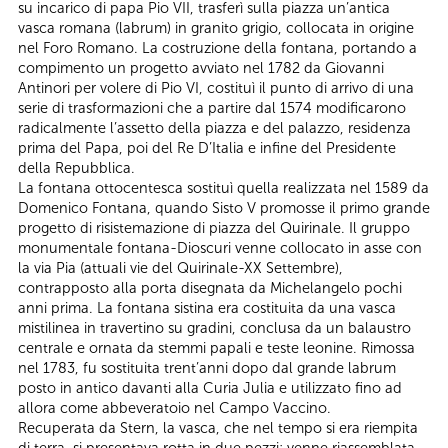
su incarico di papa Pio VII, trasferì sulla piazza un’antica
vasca romana (labrum) in granito grigio, collocata in origine
nel Foro Romano. La costruzione della fontana, portando a
compimento un progetto avviato nel 1782 da Giovanni
Antinori per volere di Pio VI, costituì il punto di arrivo di una
serie di trasformazioni che a partire dal 1574 modificarono
radicalmente l’assetto della piazza e del palazzo, residenza
prima del Papa, poi del Re D’Italia e infine del Presidente
della Repubblica.
La fontana ottocentesca sostituì quella realizzata nel 1589 da
Domenico Fontana, quando Sisto V promosse il primo grande
progetto di risistemazione di piazza del Quirinale. Il gruppo
monumentale fontana-Dioscuri venne collocato in asse con
la via Pia (attuali vie del Quirinale-XX Settembre),
contrapposto alla porta disegnata da Michelangelo pochi
anni prima. La fontana sistina era costituita da una vasca
mistilinea in travertino su gradini, conclusa da un balaustro
centrale e ornata da stemmi papali e teste leonine. Rimossa
nel 1783, fu sostituita trent’anni dopo dal grande labrum
posto in antico davanti alla Curia Julia e utilizzato fino ad
allora come abbeveratoio nel Campo Vaccino.
Recuperata da Stern, la vasca, che nel tempo si era riempita