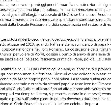
ta dalla presenza dei ponteggi per effettuare la manutenzione dei grup
onservativo e a una blanda pulitura mirata alla rimozione delle pat
alizzati grazie all’elargizione liberale di Mr Alisher Usmanov, Presid
e il monumento a un suo rinnovato splendore e sono stati diretti d
izzati dalla Ducale Restauro Srl, ditta specializzata nel restauro di ma
tatue colossali dei Dioscuri e dell’obelisco egizio in granito proven
o attuale nel 1818, quando Raffaele Stern, su incarico di papa Pio V
o, collocata in origine nel Foro Romano. La costruzione della fon
inori per volere di Pio VI, costituì il punto di arrivo di una serie d
a piazza e del palazzo, residenza prima del Papa, poi del Re D’Itali
a realizzata nel 1589 da Domenico Fontana, quando Sisto V promoss
 Il gruppo monumentale fontana-Dioscuri venne collocato in asse con 
egnata da Michelangelo pochi anni prima. La fontana sistina era cos
alaustro centrale e ornata da stemmi papali e teste leonine. Rimossa
nti alla Curia Julia e utilizzato fino ad allora come abbeveratoio 
tempo si era riempita di terra, si presentava rotta in due pezzi; ve
nale e posta sull’antico piede in granito rinvenuto durante i lavori.
ione di Carlo Fea sulla base dell’obelisco celebra l’impresa.