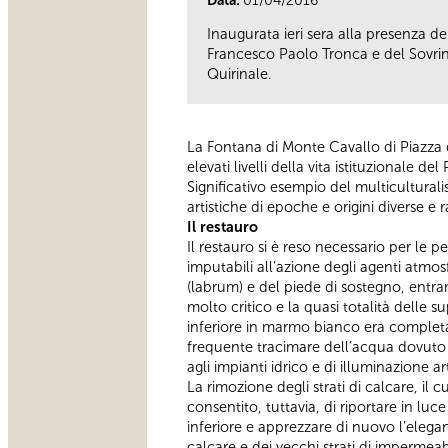
Data:
01/04/2016
Inaugurata ieri sera alla presenza d
Francesco Paolo Tronca e del Sovrint
Quirinale.
La Fontana di Monte Cavallo di Piazza d
elevati livelli della vita istituzionale de
Significativo esempio del multiculturali
artistiche di epoche e origini diverse 
Il restauro
Il restauro si è reso necessario per le
imputabili all’azione degli agenti atmo
(labrum) e del piede di sostegno, entra
molto critico e la quasi totalità delle s
inferiore in marmo bianco era completam
frequente tracimare dell’acqua dovuto a
agli impianti idrico e di illuminazione art
La rimozione degli strati di calcare, il
consentito, tuttavia, di riportare in luc
inferiore e apprezzare di nuovo l’elega
calcare e dei vecchi strati di impermeab