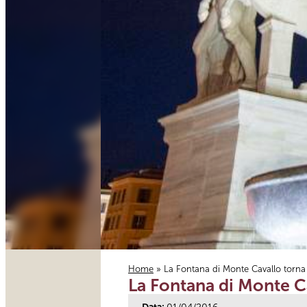
Home
» La Fontana di Monte Cavallo torna 
La Fontana di Monte Ca
Tu sei qui