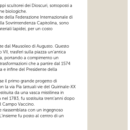
pi scultorei dei Dioscuri, sottoposti a
ine biologiche.
ente della Federazione Internazionale di
alla Sovrintendenza Capitolina, sono
teriali lapidei, per un costo
iente dal Mausoleo di Augusto. Questo
II, trasferì sulla piazza un’antica
tana, portando a compimento un
i trasformazioni che a partire dal 1574
a e infine del Presidente della
e il primo grande progetto di
la via Pia (attuali vie del Quirinale-XX
tituita da una vasca mistilinea in
 nel 1783, fu sostituita trent’anni dopo
nel Campo Vaccino.
nne riassemblata con un ingegnoso
 L’insieme fu posto al centro di un