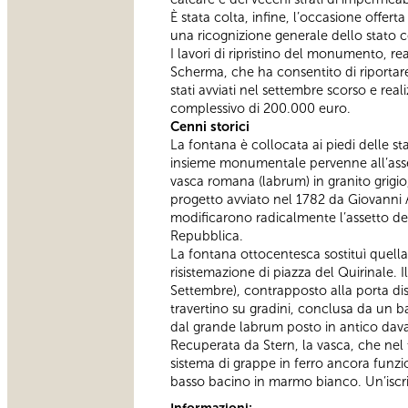
È stata colta, infine, l’occasione offer
una ricognizione generale dello stato c
I lavori di ripristino del monumento, re
Scherma, che ha consentito di riportar
stati avviati nel settembre scorso e real
complessivo di 200.000 euro.
Cenni storici
La fontana è collocata ai piedi delle s
insieme monumentale pervenne all’assett
vasca romana (labrum) in granito grigi
progetto avviato nel 1782 da Giovanni Ant
modificarono radicalmente l’assetto dell
Repubblica.
La fontana ottocentesca sostituì quell
risistemazione di piazza del Quirinale.
Settembre), contrapposto alla porta dis
travertino su gradini, conclusa da un b
dal grande labrum posto in antico dava
Recuperata da Stern, la vasca, che nel 
sistema di grappe in ferro ancora funzio
basso bacino in marmo bianco. Un’iscriz