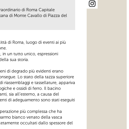
traordinario di Roma Capitale
tana di Monte Cavallo di Piazza del
ttà di Roma, luogo di eventi ai più
one.
, in un tutto unico, espressioni
ella sua storia.
meni di degrado più evidenti erano
consegue. Lo stato della tazza superiore
i riassemblaggi e tassellature, appariva
giche e ossidi di ferro. Il bacino
ti, sia all’esterno, a causa del
enti di adeguamento sono stati eseguiti
 l’operazione più complessa che ha
 il marmo bianco venato della vasca
letamente occultati dallo spessore del