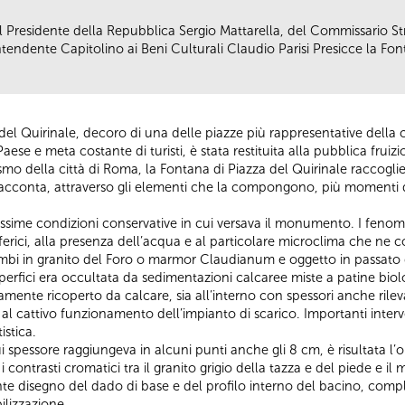
el Presidente della Repubblica Sergio Mattarella, del Commissario S
endente Capitolino ai Beni Culturali Claudio Parisi Presicce la Fon
el Quirinale, decoro di una delle piazze più rappresentative della ci
l Paese e meta costante di turisti, è stata restituita alla pubblica fruizi
smo della città di Roma, la Fontana di Piazza del Quirinale raccoglie
e racconta, attraverso gli elementi che la compongono, più momenti d
 pessime condizioni conservative in cui versava il monumento. I feno
sferici, alla presenza dell’acqua e al particolare microclima che ne 
mbi in granito del Foro o marmor Claudianum e oggetto in passato d
uperfici era occultata da sedimentazioni calcaree miste a patine biolo
ente ricoperto da calcare, sia all’interno con spessori anche rilevan
l cattivo funzionamento dell’impianto di scarico. Importanti interv
istica.
 cui spessore raggiungeva in alcuni punti anche gli 8 cm, è risultata
e i contrasti cromatici tra il granito grigio della tazza e del piede e
nte disegno del dado di base e del profilo interno del bacino, comp
ilizzazione.