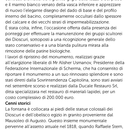
e il marmo bianco venato della vasca inferiore e apprezzare
di nuovo l’elegante disegno del dado di base e del profilo
interno del bacino, completamente occultati dallo spessore
del calcare e dei vecchi strati di impermeabilizzazione.
È stata colta, infine, l’occasione offerta dalla presenza dei
ponteggi per effettuare la manutenzione dei gruppi scultorei
dei Dioscuri, sottoposti a una ricognizione generale dello
stato conservativo e a una blanda pulitura mirata alla
rimozione delle patine biologiche.
I lavori di ripristino del monumento, realizzati grazie
all’elargizione liberale di Mr Alisher Usmanov, Presidente della
Federazione Internazionale di Scherma, che ha consentito di
riportare il monumento a un suo rinnovato splendore e sono
stati diretti dalla Sovrintendenza Capitolina, sono stati avviati
nel settembre scorso e realizzati dalla Ducale Restauro Srl,
ditta specializzata nel restauro di materiali lapidei, per un
costo complessivo di 200.000 euro.
Cenni storici
La fontana è collocata ai piedi delle statue colossali dei
Dioscuri e dell’obelisco egizio in granito proveniente dal
Mausoleo di Augusto. Questo insieme monumentale
pervenne all’assetto attuale nel 1818, quando Raffaele Stern,