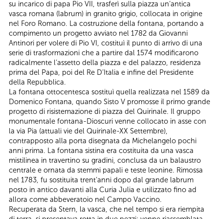
su incarico di papa Pio VII, trasferì sulla piazza un’antica
vasca romana (labrum) in granito grigio, collocata in origine
nel Foro Romano. La costruzione della fontana, portando a
compimento un progetto avviato nel 1782 da Giovanni
Antinori per volere di Pio VI, costituì il punto di arrivo di una
serie di trasformazioni che a partire dal 1574 modificarono
radicalmente l’assetto della piazza e del palazzo, residenza
prima del Papa, poi del Re D’Italia e infine del Presidente
della Repubblica.
La fontana ottocentesca sostituì quella realizzata nel 1589 da
Domenico Fontana, quando Sisto V promosse il primo grande
progetto di risistemazione di piazza del Quirinale. Il gruppo
monumentale fontana-Dioscuri venne collocato in asse con
la via Pia (attuali vie del Quirinale-XX Settembre),
contrapposto alla porta disegnata da Michelangelo pochi
anni prima. La fontana sistina era costituita da una vasca
mistilinea in travertino su gradini, conclusa da un balaustro
centrale e ornata da stemmi papali e teste leonine. Rimossa
nel 1783, fu sostituita trent’anni dopo dal grande labrum
posto in antico davanti alla Curia Julia e utilizzato fino ad
allora come abbeveratoio nel Campo Vaccino.
Recuperata da Stern, la vasca, che nel tempo si era riempita