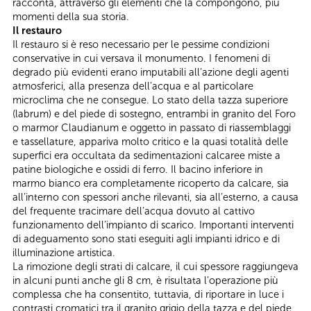
racconta, attraverso gli elementi che la compongono, più
momenti della sua storia.
Il restauro
Il restauro si è reso necessario per le pessime condizioni
conservative in cui versava il monumento. I fenomeni di
degrado più evidenti erano imputabili all’azione degli agenti
atmosferici, alla presenza dell’acqua e al particolare
microclima che ne consegue. Lo stato della tazza superiore
(labrum) e del piede di sostegno, entrambi in granito del Foro
o marmor Claudianum e oggetto in passato di riassemblaggi
e tassellature, appariva molto critico e la quasi totalità delle
superfici era occultata da sedimentazioni calcaree miste a
patine biologiche e ossidi di ferro. Il bacino inferiore in
marmo bianco era completamente ricoperto da calcare, sia
all’interno con spessori anche rilevanti, sia all’esterno, a causa
del frequente tracimare dell’acqua dovuto al cattivo
funzionamento dell’impianto di scarico. Importanti interventi
di adeguamento sono stati eseguiti agli impianti idrico e di
illuminazione artistica.
La rimozione degli strati di calcare, il cui spessore raggiungeva
in alcuni punti anche gli 8 cm, è risultata l’operazione più
complessa che ha consentito, tuttavia, di riportare in luce i
contrasti cromatici tra il granito grigio della tazza e del piede