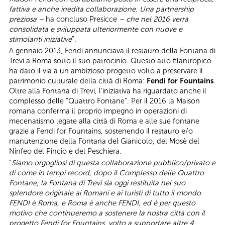
fattiva e anche inedita collaborazione. Una partnership
preziosa –
ha concluso Presicce
– che nel 2016 verrà
consolidata e sviluppata ulteriormente con nuove e
stimolanti iniziative
”.
A gennaio 2013, Fendi annunciava il restauro della Fontana di
Trevi a Roma sotto il suo patrocinio. Questo atto filantropico
ha dato il via a un ambizioso progetto volto a preservare il
patrimonio culturale della città di Roma:
Fendi for Fountains
.
Oltre alla Fontana di Trevi, l’iniziativa ha riguardato anche il
complesso delle “Quattro Fontane”. Per il 2016 la Maison
romana conferma il proprio impegno in operazioni di
mecenatismo legate alla città di Roma e alle sue fontane
grazie a Fendi for Fountains, sostenendo il restauro e/o
manutenzione della Fontana del Gianicolo, del Mosè del
Ninfeo del Pincio e del Peschiera.
"
Siamo orgogliosi di questa collaborazione pubblico/privato e
di come in tempi record, dopo il Complesso delle Quattro
Fontane, la Fontana di Trevi sia oggi restituita nel suo
splendore originale ai Romani e ai turisti di tutto il mondo.
FENDI è Roma, e Roma è anche FENDI, ed è per questo
motivo che continueremo a sostenere la nostra città con il
progetto Fendi for Fountains, volto a supportare altre 4