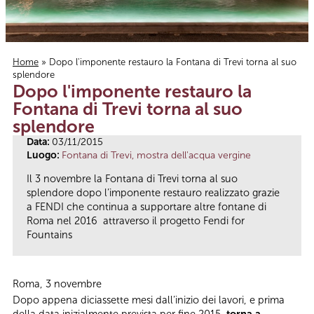
Home
» Dopo l'imponente restauro la Fontana di Trevi torna al suo
splendore
Tu sei qui
Dopo l'imponente restauro la
Fontana di Trevi torna al suo
splendore
Data:
03/11/2015
Luogo:
Fontana di Trevi, mostra dell'acqua vergine
Il 3 novembre la Fontana di Trevi torna al suo
splendore dopo l’imponente restauro realizzato grazie
a FENDI che continua a supportare altre fontane di
Roma nel 2016 attraverso il progetto Fendi for
Fountains
Roma, 3 novembre
Dopo appena diciassette mesi dall’inizio dei lavori, e prima
della data inizialmente prevista per fine 2015,
torna a