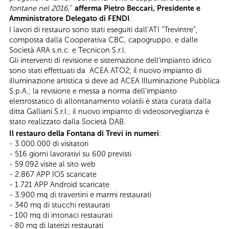
fontane nel 2016
,"
afferma Pietro Beccari, Presidente e
Amministratore Delegato di FENDI
.
I lavori di restauro sono stati eseguiti dall’ATI “Trevintre”,
composta dalla Cooperativa CBC, capogruppo, e dalle
Società ARA s.n.c. e Tecnicon S.r.l.
Gli interventi di revisione e sistemazione dell’impianto idrico
sono stati effettuati da ACEA ATO2; il nuovo impianto di
illuminazione artistica si deve ad ACEA Illuminazione Pubblica
S.p.A.; la revisione e messa a norma dell’impianto
elettrostatico di allontanamento volatili è stata curata dalla
ditta Galliani S.r.l.; il nuovo impianto di videosorveglianza è
stato realizzato dalla Società DAB.
Il restauro della Fontana di Trevi in numeri
:
- 3.000.000 di visitatori
- 516 giorni lavorativi su 600 previsti
- 59.092 visite al sito web
- 2.867 APP IOS scaricate
- 1.721 APP Android scaricate
- 3.900 mq di travertini e marmi restaurati
- 340 mq di stucchi restaurati
- 100 mq di intonaci restaurati
- 80 mq di laterizi restaurati