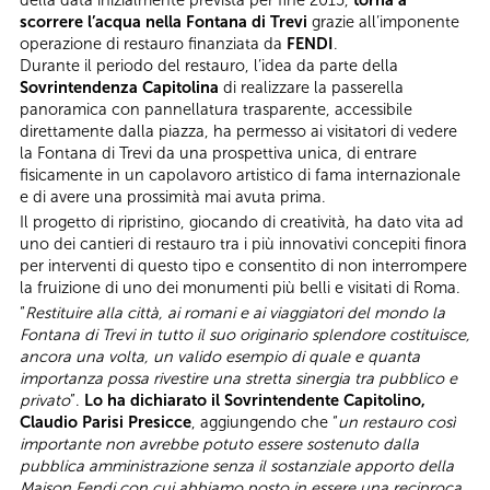
scorrere l’acqua nella Fontana di Trevi
grazie all’imponente
operazione di restauro finanziata da
FENDI
.
Durante il periodo del restauro, l’idea da parte della
Sovrintendenza Capitolina
di realizzare la passerella
panoramica con pannellatura trasparente, accessibile
direttamente dalla piazza, ha permesso ai visitatori di vedere
la Fontana di Trevi da una prospettiva unica, di entrare
fisicamente in un capolavoro artistico di fama internazionale
e di avere una prossimità mai avuta prima.
Il progetto di ripristino, giocando di creatività, ha dato vita ad
uno dei cantieri di restauro tra i più innovativi concepiti finora
per interventi di questo tipo e consentito di non interrompere
la fruizione di uno dei monumenti più belli e visitati di Roma.
“
Restituire alla città, ai romani e ai viaggiatori del mondo la
Fontana di Trevi in tutto il suo originario splendore costituisce,
ancora una volta, un valido esempio di quale e quanta
importanza possa rivestire una stretta sinergia tra pubblico e
privato
”.
Lo ha dichiarato il Sovrintendente Capitolino,
Claudio Parisi Presicce
, aggiungendo che “
un restauro così
importante non avrebbe potuto essere sostenuto dalla
pubblica amministrazione senza il sostanziale apporto della
Maison Fendi con cui abbiamo posto in essere una reciproca,