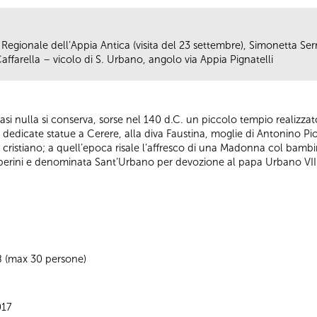
 Regionale dell’Appia Antica (visita del 23 settembre), Simonetta Serr
affarella – vicolo di S. Urbano, angolo via Appia Pignatelli
uasi nulla si conserva, sorse nel 140 d.C. un piccolo tempio realizz
 dedicate statue a Cerere, alla diva Faustina, moglie di Antonino Pio,
o cristiano; a quell’epoca risale l’affresco di una Madonna col bambi
rberini e denominata Sant’Urbano per devozione al papa Urbano VIII,
8 (max 30 persone)
017