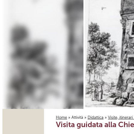
Home
»
Attività
»
Didattica
»
Visite, itinerar
Visita guidata alla Chi
Tu sei qui