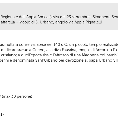
 Regionale dell’Appia Antica (visita del 23 settembre), Simonetta Serr
affarella – vicolo di S. Urbano, angolo via Appia Pignatelli
uasi nulla si conserva, sorse nel 140 d.C. un piccolo tempio realizz
 dedicate statue a Cerere, alla diva Faustina, moglie di Antonino Pio,
o cristiano; a quell’epoca risale l’affresco di una Madonna col bambi
rberini e denominata Sant’Urbano per devozione al papa Urbano VIII,
8 (max 30 persone)
017