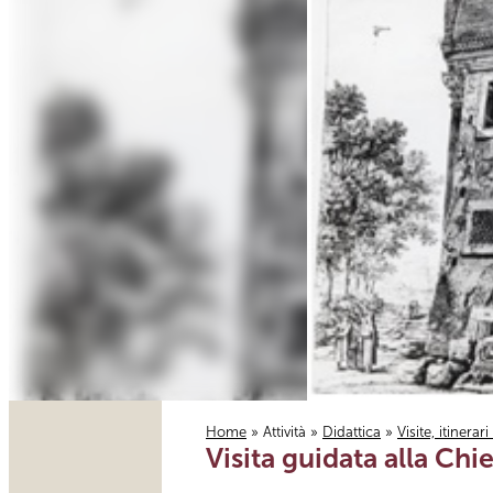
Home
»
Attività
»
Didattica
»
Visite, itinerar
Visita guidata alla Chi
Tu sei qui