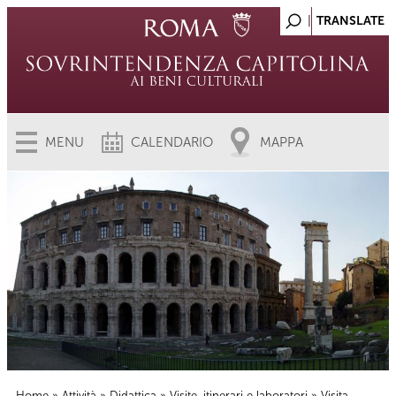
MENU
CALENDARIO
MAPPA
Home
»
Attività
»
Didattica
»
Visite, itinerari e laboratori
» Visita