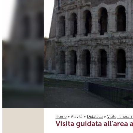
Home
»
Attività
»
Didattica
»
Visite, itinerar
Visita guidata all'area
Tu sei qui