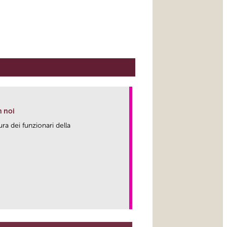
n noi
ura dei funzionari della
link