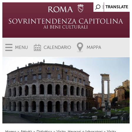
MENU
CALENDARIO
MAPPA
Home
»
Attività
»
Didattica
»
Visite, itinerari e laboratori
» Visita