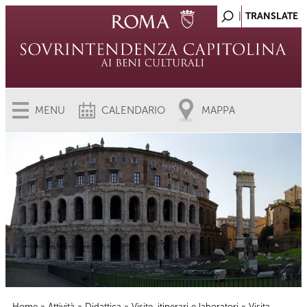
MENU
CALENDARIO
MAPPA
Home
»
Attività
»
Didattica
»
Visite, itinerari e laboratori
» Visita