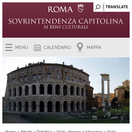
MENU
CALENDARIO
MAPPA
Home
»
Attività
»
Didattica
»
Visite, itinerari e laboratori
» Visita