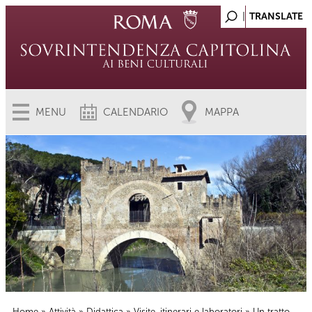
MENU
CALENDARIO
MAPPA
Home
»
Attività
»
Didattica
»
Visite, itinerari e laboratori
» Un tratto