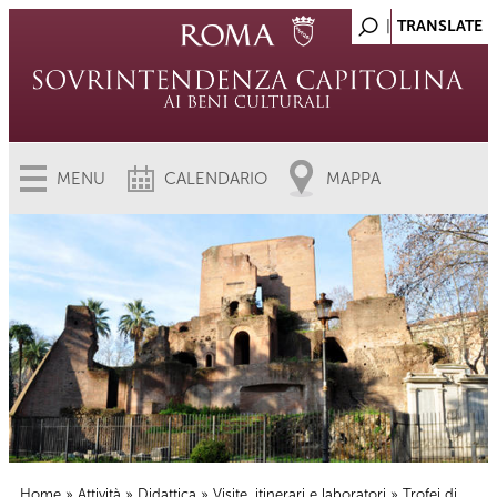
MENU
CALENDARIO
MAPPA
Home
»
Attività
»
Didattica
»
Visite, itinerari e laboratori
» Trofei di