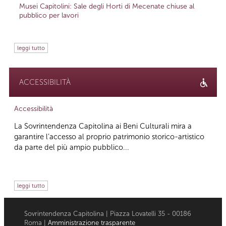
Musei Capitolini: Sale degli Horti di Mecenate chiuse al
pubblico per lavori
leggi tutto
ACCESSIBILITÀ
Accessibilità
La Sovrintendenza Capitolina ai Beni Culturali mira a
garantire l’accesso al proprio patrimonio storico-artistico
da parte del più ampio pubblico...
leggi tutto
Sovrintendenza Capitolina | Piazza Lovatelli 35 - 00186
Roma |
Amministrazione trasparente