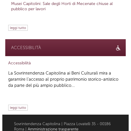
Musei Capitolini: Sale degli Horti di Mecenate chiuse al
pubblico per lavori
leggi tutto
ACCESSIBILITÀ
Accessibilità
La Sovrintendenza Capitolina ai Beni Culturali mira a
garantire l’accesso al proprio patrimonio storico-artistico
da parte del più ampio pubblico...
leggi tutto
Sovrintendenza Capitolina | Piazza Lovatelli 35 - 00186
Roma |
Amministrazione trasparente