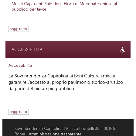
Musei Capitolini: Sale degli Horti di Mecenate chiuse al
pubblico per lavori
leggi tutto
ACCESSIBILITÀ
Accessibilità
La Sovrintendenza Capitolina ai Beni Culturali mira a
garantire l’accesso al proprio patrimonio storico-artistico
da parte del più ampio pubblico...
leggi tutto
Sovrintendenza Capitolina | Piazza Lovatelli 35 - 00186
Roma |
Amministrazione trasparente