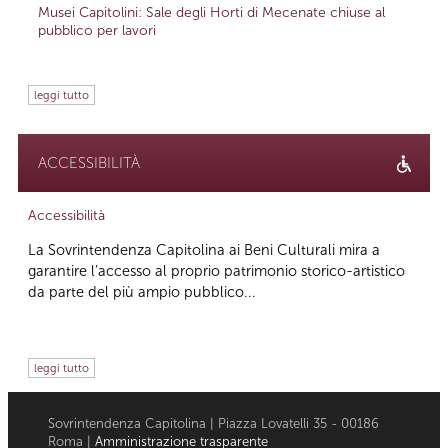
Musei Capitolini: Sale degli Horti di Mecenate chiuse al
pubblico per lavori
leggi tutto
ACCESSIBILITÀ
Accessibilità
La Sovrintendenza Capitolina ai Beni Culturali mira a
garantire l’accesso al proprio patrimonio storico-artistico
da parte del più ampio pubblico...
leggi tutto
Sovrintendenza Capitolina | Piazza Lovatelli 35 - 00186
Roma |
Amministrazione trasparente