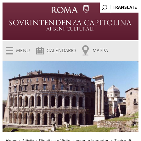
MENU
CALENDARIO
MAPPA
Home
»
Attività
»
Didattica
»
Visite, itinerari e laboratori
» Teatro di