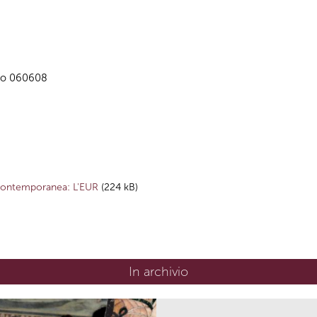
allo 060608
à contemporanea: L'EUR
(224 kB)
In archivio