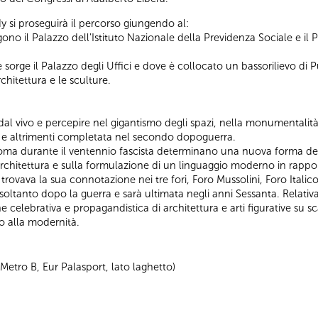
si proseguirà il percorso giungendo al:
ono il Palazzo dell'Istituto Nazionale della Previdenza Sociale e il P
le sorge il Palazzo degli Uffici e dove è collocato un bassorilievo di 
rchitettura e le sculture.
e dal vivo e percepire nel gigantismo degli spazi, nella monumentalità
o e altrimenti completata nel secondo dopoguerra.
Roma durante il ventennio fascista determinano una nuova forma del
architettura e sulla formulazione di un linguaggio moderno in rapport
 trovava la sua connotazione nei tre fori, Foro Mussolini, Foro Italic
oltanto dopo la guerra e sarà ultimata negli anni Sessanta. Relativ
ne celebrativa e propagandistica di architettura e arti figurative su
o alla modernità.
 Metro B, Eur Palasport, lato laghetto)