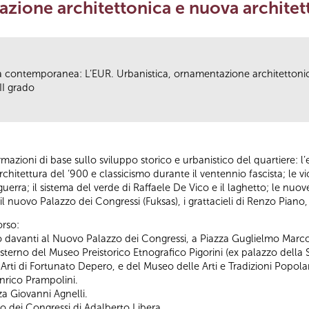
azione architettonica e nuova architet
tà contemporanea: L’EUR. Urbanistica, ornamentazione architettoni
II grado
mazioni di base sullo sviluppo storico e urbanistico del quartiere: l’e
 architettura del ‘900 e classicismo durante il ventennio fascista; le 
ra; il sistema del verde di Raffaele De Vico e il laghetto; le nuove
il nuovo Palazzo dei Congressi (Fuksas), i grattacieli di Renzo Piano, i
orso:
davanti al Nuovo Palazzo dei Congressi, a Piazza Guglielmo Marconi
'esterno del Museo Preistorico Etnografico Pigorini (ex palazzo della
e Arti di Fortunato Depero, e del Museo delle Arti e Tradizioni Popol
nrico Prampolini.
za Giovanni Agnelli.
zzo dei Congressi di Adalberto Libera.