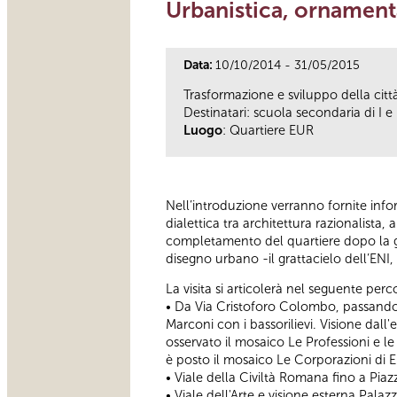
Urbanistica, ornament
Data:
10/10/2014 - 31/05/2015
Trasformazione e sviluppo della cit
Destinatari: scuola secondaria di I e 
Luogo
: Quartiere EUR
Nell’introduzione verranno fornite infor
dialettica tra architettura razionalista,
completamento del quartiere dopo la guer
disegno urbano -il grattacielo dell’ENI, 
La visita si articolerà nel seguente perc
• Da Via Cristoforo Colombo, passando 
Marconi con i bassorilievi. Visione dall
osservato il mosaico Le Professioni e l
è posto il mosaico Le Corporazioni di E
• Viale della Civiltà Romana fino a Piaz
• Viale dell'Arte e visione esterna Pala