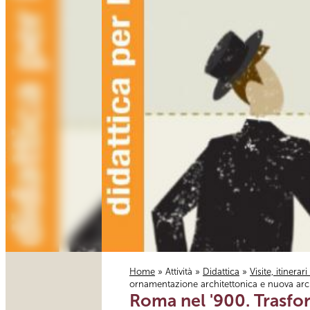
Home
»
Attività
»
Didattica
»
Visite, itinerar
ornamentazione architettonica e nuova arch
Tu sei qui
Roma nel '900. Trasfo