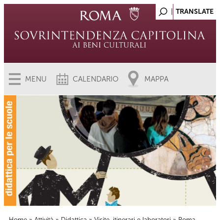
MENU
CALENDARIO
MAPPA
Home
»
Attività
»
Didattica
»
Visite, itinerari e laboratori
» Roma