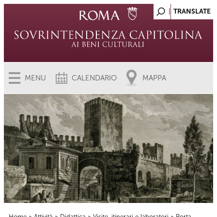
MENU
CALENDARIO
MAPPA
Home
»
Attività
»
Didattica
»
Visite, itinerari e laboratori
» Porta